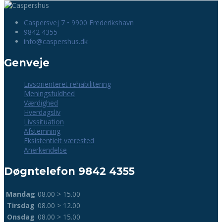
Caspersvej 7 • 9900 Frederikshavn
9842 4355
info@caspershus.dk
Genveje
Livsorienteret rehabilitering
Meningsfuldhed
Værdighed
Hverdagsliv
Livssituation
Afstemning
Eksistentielt værested
Anerkendelse
Døgntelefon 9842 4355
Mandag
08.00 > 15.00
Tirsdag
08.00 > 12.00
Onsdag
08.00 > 15.00