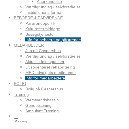
Anerkendelse
Værdigrundlag / selvforståelse
Institutionens formål
BEBOERE & PÅRØRENDE
Pårørendepolitik
Kultureftermiddage
Besøgstjeneste
Info for beboere og pårørende
MEDARBEJDER
Job på Caspershus
Værdigrundlag / selvforståelse
Aktuelle fokuspunkter
Livsorienteret rehabilitering
MED udvalgets medlemmer
Info for medarbejdere
BOLIG
Bolig på Caspershus
Træning
Varmtvandsbassin
Genoptræning
Ambulant Træning