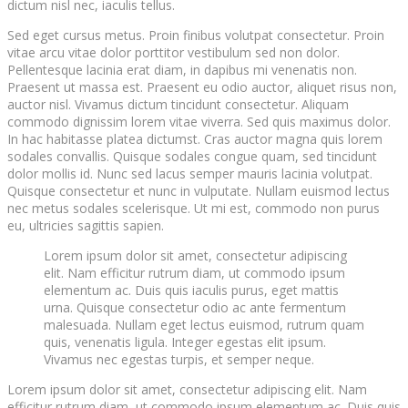
dictum nisl nec, iaculis tellus.
Sed eget cursus metus. Proin finibus volutpat consectetur. Proin
vitae arcu vitae dolor porttitor vestibulum sed non dolor.
Pellentesque lacinia erat diam, in dapibus mi venenatis non.
Praesent ut massa est. Praesent eu odio auctor, aliquet risus non,
auctor nisl. Vivamus dictum tincidunt consectetur. Aliquam
commodo dignissim lorem vitae viverra. Sed quis maximus dolor.
In hac habitasse platea dictumst. Cras auctor magna quis lorem
sodales convallis. Quisque sodales congue quam, sed tincidunt
dolor mollis id. Nunc sed lacus semper mauris lacinia volutpat.
Quisque consectetur et nunc in vulputate. Nullam euismod lectus
nec metus sodales scelerisque. Ut mi est, commodo non purus
eu, ultricies sagittis sapien.
Lorem ipsum dolor sit amet, consectetur adipiscing
elit. Nam efficitur rutrum diam, ut commodo ipsum
elementum ac. Duis quis iaculis purus, eget mattis
urna. Quisque consectetur odio ac ante fermentum
malesuada. Nullam eget lectus euismod, rutrum quam
quis, venenatis ligula. Integer egestas elit ipsum.
Vivamus nec egestas turpis, et semper neque.
Lorem ipsum dolor sit amet, consectetur adipiscing elit. Nam
efficitur rutrum diam, ut commodo ipsum elementum ac. Duis quis