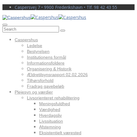
Caspersvej 7 • 9900 Frederikshavn • Tlf. 98 42 43 55
Log in
Caspershus
Ledelse
Bestyrelsen
Institutionens formål
Informationsfoldere
Organisering & Historik
Ældretilsynsrapport 02.02.2026
Tilhørsforhold
Fradrag gavebeløb
Plejesyn og værdier
Livsorienteret rehabilitering
Meningsfuldhed
Værdighed
Hverdagsliv
Livssituation
Afstemning
Eksistentielt værested