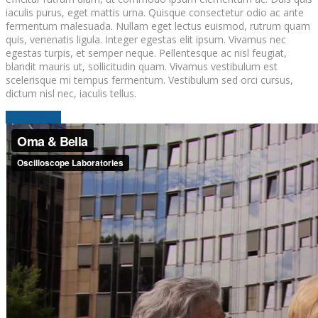
iaculis purus, eget mattis urna. Quisque consectetur odio ac ante
fermentum malesuada. Nullam eget lectus euismod, rutrum quam
quis, venenatis ligula. Integer egestas elit ipsum. Vivamus nec
egestas turpis, et semper neque. Pellentesque ac nisl feugiat,
blandit mauris ut, sollicitudin quam. Vivamus vestibulum est
scelerisque mi tempus fermentum. Vestibulum sed orci cursus,
dictum nisl nec, iaculis tellus.
Read More