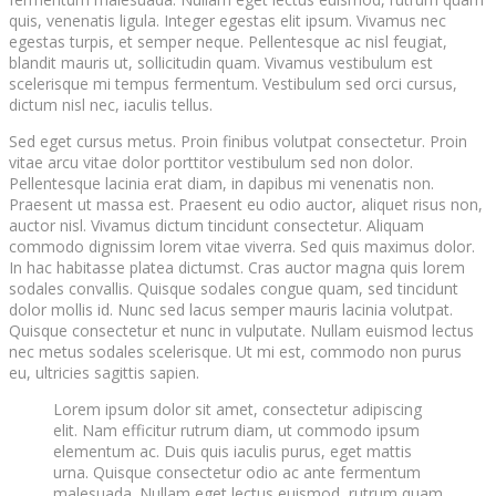
quis, venenatis ligula. Integer egestas elit ipsum. Vivamus nec
egestas turpis, et semper neque. Pellentesque ac nisl feugiat,
blandit mauris ut, sollicitudin quam. Vivamus vestibulum est
scelerisque mi tempus fermentum. Vestibulum sed orci cursus,
dictum nisl nec, iaculis tellus.
Sed eget cursus metus. Proin finibus volutpat consectetur. Proin
vitae arcu vitae dolor porttitor vestibulum sed non dolor.
Pellentesque lacinia erat diam, in dapibus mi venenatis non.
Praesent ut massa est. Praesent eu odio auctor, aliquet risus non,
auctor nisl. Vivamus dictum tincidunt consectetur. Aliquam
commodo dignissim lorem vitae viverra. Sed quis maximus dolor.
In hac habitasse platea dictumst. Cras auctor magna quis lorem
sodales convallis. Quisque sodales congue quam, sed tincidunt
dolor mollis id. Nunc sed lacus semper mauris lacinia volutpat.
Quisque consectetur et nunc in vulputate. Nullam euismod lectus
nec metus sodales scelerisque. Ut mi est, commodo non purus
eu, ultricies sagittis sapien.
Lorem ipsum dolor sit amet, consectetur adipiscing
elit. Nam efficitur rutrum diam, ut commodo ipsum
elementum ac. Duis quis iaculis purus, eget mattis
urna. Quisque consectetur odio ac ante fermentum
malesuada. Nullam eget lectus euismod, rutrum quam