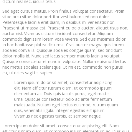
dictum nisl nec, iaculis tellus.
Sed eget cursus metus. Proin finibus volutpat consectetur. Proin
vitae arcu vitae dolor porttitor vestibulum sed non dolor.
Pellentesque lacinia erat diam, in dapibus mi venenatis non.
Praesent ut massa est. Praesent eu odio auctor, aliquet risus non,
auctor nisl. Vivamus dictum tincidunt consectetur. Aliquam
commodo dignissim lorem vitae viverra. Sed quis maximus dolor.
In hac habitasse platea dictumst. Cras auctor magna quis lorem
sodales convallis. Quisque sodales congue quam, sed tincidunt
dolor mollis id. Nunc sed lacus semper mauris lacinia volutpat.
Quisque consectetur et nunc in vulputate. Nullam euismod lectus
nec metus sodales scelerisque. Ut mi est, commodo non purus
eu, ultricies sagittis sapien.
Lorem ipsum dolor sit amet, consectetur adipiscing
elit. Nam efficitur rutrum diam, ut commodo ipsum
elementum ac. Duis quis iaculis purus, eget mattis
urna. Quisque consectetur odio ac ante fermentum
malesuada. Nullam eget lectus euismod, rutrum quam
quis, venenatis ligula. Integer egestas elit ipsum.
Vivamus nec egestas turpis, et semper neque.
Lorem ipsum dolor sit amet, consectetur adipiscing elit. Nam
efficitur rutrum diam, ut commodo ipsum elementum ac. Duis quis